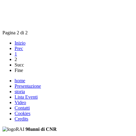
Pagina 2 di 2
Inizio
Prec
1
2
Succ
Fine
home
Presentazione
storia
Lista Eventi
Video
Contatti
Cookies
Credits
90anni di CNR