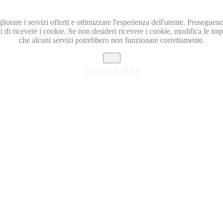
igliorare i servizi offerti e ottimizzare l'esperienza dell'utente. Prosegu
i di ricevere i cookie. Se non desideri ricevere i cookie, modifica le i
che alcuni servizi potrebbero non funzionare correttamente.
OK
Per saperne di più