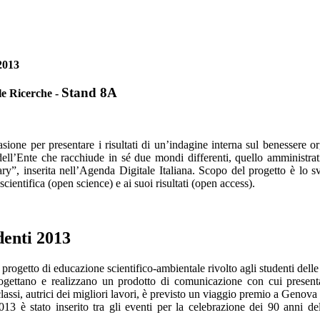
2013
Stand 8A
le Ricerche -
ione per presentare i risultati di un’indagine interna sul benessere o
dell’Ente che racchiude in sé due mondi differenti, quello amministra
y”, inserita nell’Agenda Digitale Italiana. Scopo del progetto è lo sv
scientifica (open science) e ai suoi risultati (open access).
denti 2013
 progetto di educazione scientifico-ambientale rivolto agli studenti dell
rogettano e realizzano un prodotto di comunicazione con cui presenta
lassi, autrici dei migliori lavori, è previsto un viaggio premio a Genova p
13 è stato inserito tra gli eventi per la celebrazione dei 90 anni de