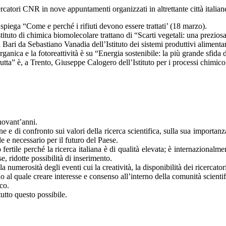
icercatori CNR in nove appuntamenti organizzati in altrettante città ital
spiega “Come e perché i rifiuti devono essere trattati’ (18 marzo).
uto di chimica biomolecolare trattano di “Scarti vegetali: una preziosa f
 a Bari da Sebastiano Vanadia dell’Istituto dei sistemi produttivi alimenta
organica e la fotoreattività è su “Energia sostenibile: la più grande sfi
utta” è, a Trento, Giuseppe Calogero dell’Istituto per i processi chimico
novant’anni.
e e di confronto sui valori della ricerca scientifica, sulla sua importanz
 e necessario per il futuro del Paese.
tile perché la ricerca italiana è di qualità elevata; è internazionalme
, ridotte possibilità di inserimento.
umerosità degli eventi cui la creatività, la disponibilità dei ricercatori 
l quale creare interesse e consenso all’interno della comunità scientif
co.
utto questo possibile.