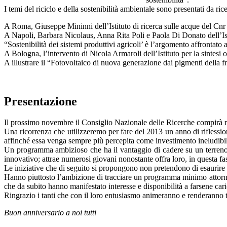
I temi del riciclo e della sostenibilità ambientale sono presentati da r
A Roma, Giuseppe Mininni dell’Istituto di ricerca sulle acque del Cnr 
A Napoli, Barbara Nicolaus, Anna Rita Poli e Paola Di Donato dell’Istit
“Sostenibilità dei sistemi produttivi agricoli’ è l’argomento affrontato
A Bologna, l’intervento di Nicola Armaroli dell’Istituto per la sintesi 
A illustrare il “Fotovoltaico di nuova generazione dai pigmenti della fr
Presentazione
Il prossimo novembre il Consiglio Nazionale delle Ricerche compirà 
Una ricorrenza che utilizzeremo per fare del 2013 un anno di riflession
affinché essa venga sempre più percepita come investimento ineludibile
Un programma ambizioso che ha il vantaggio di cadere su un terreno fer
innovativo; attrae numerosi giovani nonostante offra loro, in questa fase
Le iniziative che di seguito si propongono non pretendono di esaurire la n
Hanno piuttosto l’ambizione di tracciare un programma minimo attorno a
che da subito hanno manifestato interesse e disponibilità a farsene cari
Ringrazio i tanti che con il loro entusiasmo animeranno e renderanno t
Buon anniversario a noi tutti